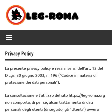
Vai
al
contenuto
Leg-
tutte
le
Roma.org
notizie
dal
web
Privacy Policy
La presente privacy policy è resa ai sensi dell’art. 13 del
D.Lgs. 30 giugno 2003, n. 196 (“Codice in materia di
protezione dei dati personali”).
La consultazione e l’utilizzo del sito https://leg-roma.org
non comporta, di per sé, alcun trattamento di dati
personali degli utenti (di seguito, gli “Utenti”) ovvero