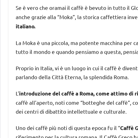
Se è vero che oramai il caffè è bevuto in tutto il G
anche grazie alla “Moka”, la storica caffettiera inv
italiano.
La Moka è una piccola, ma potente macchina per caff
tutto il mondo e quando pensiamo a questa, pensiam
Proprio in Italia, vi è un luogo in cui il caffè è div
parlando della Città Eterna, la splendida Roma.
L’
introduzione del caffè a Roma, come attimo di rit
caffè all’aperto, noti come “botteghe del caffè”, 
dei centri di dibattito intellettuale e culturale.
Uno dei caffè più noti di questa epoca fu il “
Caffè 
riferimento per la cultura romana. Il Caffè Greco h