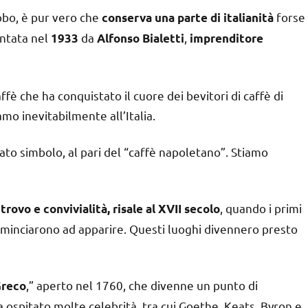
lobo, è pur vero che
forse
conserva una parte di italianità
entata nel
da
,
1933
Alfonso Bialetti
imprenditore
è che ha conquistato il cuore dei bevitori di caffè di
o inevitabilmente all’Italia.
entato simbolo, al pari del “caffè napoletano”. Stiamo
, quando i primi
rovo e convivialità, risale al XVII secolo
cominciarono ad apparire. Questi luoghi divennero presto
,” aperto nel 1760, che divenne un punto di
Greco
a ospitato molte celebrità, tra cui Goethe, Keats, Byron e