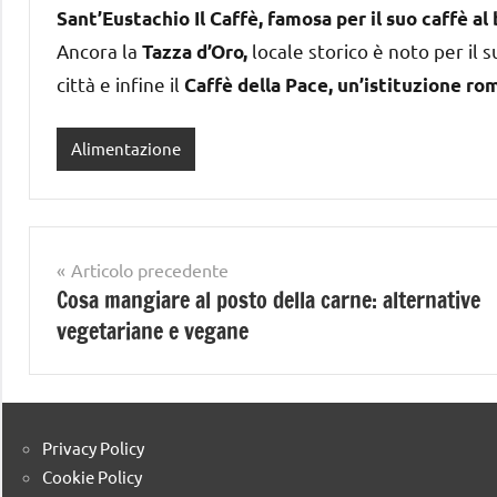
Sant’Eustachio Il Caffè, famosa per il suo caffè a
Ancora la
locale storico è noto per il 
Tazza d’Oro,
città e infine il
Caffè della Pace, un’istituzione r
Alimentazione
Navigazione
Articolo precedente
Cosa mangiare al posto della carne: alternative
articoli
vegetariane e vegane
Privacy Policy
Cookie Policy