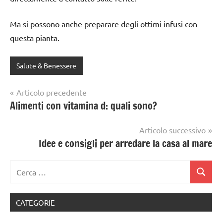
Ma si possono anche preparare degli ottimi infusi con
questa pianta.
Salute & Benessere
Navigazione
Articolo precedente
Alimenti con vitamina d: quali sono?
articoli
Articolo successivo
Idee e consigli per arredare la casa al mare
Ricerca
Cerca
per:
CATEGORIE