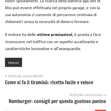
nostri spostamenti. La ricarica della batteria agli ioni di
litio può essere effettuata nel proprio garage, e con la
sua autonomia ci consente di percorrere centinaia di
chilometri senza la necessità di doverci fermare.
Il motore ha delle
ottime prestazioni
, è pronta a farsi
riconoscere nel traffico con un aspetto accattivante e
caratteristiche innovative e all’avanguardia.
Motori
Navigazione
Articolo precedente
Come si fa il tiramisù: ricetta facile e veloce
articoli
Articolo successivo
Hamburger: consigli per questo gustoso panino